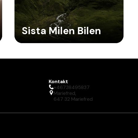
Sista Milen Bilen
Kontakt
+46738495837
Mariefred,
647 32 Mariefred