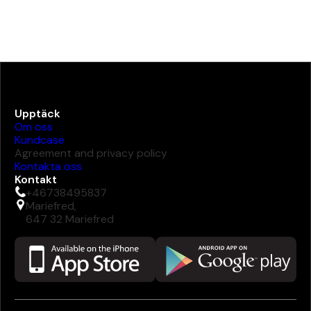
Upptäck
Om oss
Kundcase
Agreement and privacy policy
Kontakta oss
Kontakt
+46738495837
Mariefred,
647 32 Mariefred